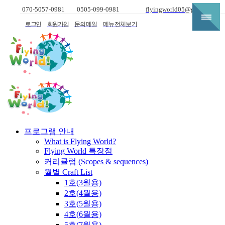
070-5057-0981
0505-099-0981
flyingworld05@gmail.com
로그인
회원가입
문의메일
메뉴전체보기
프로그램 안내
What is Flying World?
Flying World 특장점
커리큘럼 (Scopes & sequences)
월별 Craft List
1호(3월용)
2호(4월용)
3호(5월용)
4호(6월용)
5호(7월용)